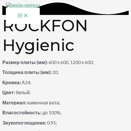
Перейти
к
MAIN
содержимому
MENU
ROCKFON
Hygienic
Размер плиты (мм):
600 х 600, 1200 х 600;
Толщина плиты (мм):
20;
Кромка:
А24;
Цвет:
белый;
Материал:
каменная вата;
Влагостойкость:
до 100%;
Звукопоглощение:
0.95;